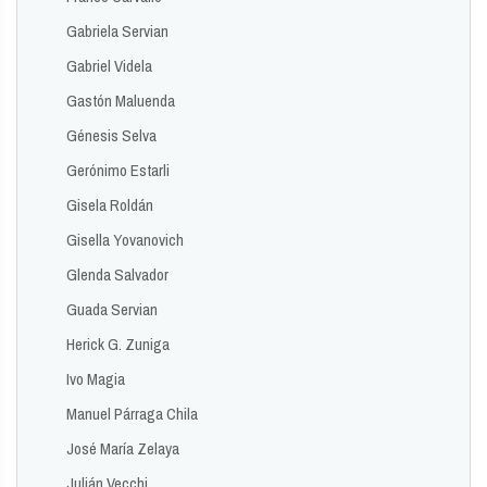
Gabriela Servian
Gabriel Videla
Gastón Maluenda
Génesis Selva
Gerónimo Estarli
Gisela Roldán
Gisella Yovanovich
Glenda Salvador
Guada Servian
Herick G. Zuniga
Ivo Magia
Manuel Párraga Chila
José María Zelaya
Julián Vecchi