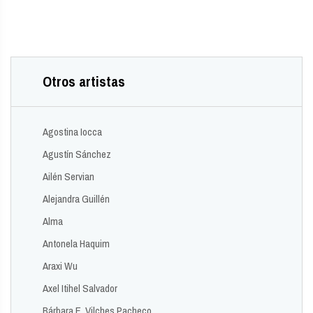
Otros artistas
Agostina Iocca
Agustín Sánchez
Ailén Servian
Alejandra Guillén
Alma
Antonela Haquim
Araxi Wu
Axel Itihel Salvador
Bárbara E. Vilches Pacheco