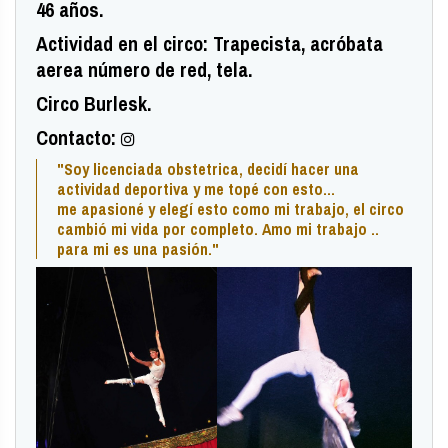
46 años.
Actividad en el circo: Trapecista, acróbata
aerea número de red, tela.
Circo Burlesk.
Contacto:
"Soy licenciada obstetrica, decidí hacer una
actividad deportiva y me topé con esto...
me apasioné y elegí esto como mi trabajo, el circo
cambió mi vida por completo. Amo mi trabajo ..
para mi es una pasión."