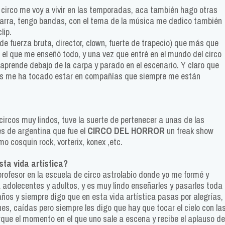
al circo me voy a vivir en las temporadas, aca también hago otras
itarra, tengo bandas, con el tema de la música me dedico también
lip.
de fuerza bruta, director, clown, fuerte de trapecio) que más que
e el que me enseñó todo, y una vez que entré en el mundo del circo
aprende debajo de la carpa y parado en el escenario. Y claro que
ios me ha tocado estar en compañías que siempre me están
ircos muy lindos, tuve la suerte de pertenecer a unas de las
s de argentina que fue el
CIRCO DEL HORROR
un freak show
o cosquin rock, vorterix, konex ,etc.
ta vida artística?
rofesor en la escuela de circo astrolabio donde yo me formé y
dolecentes y adultos, y es muy lindo enseñarles y pasarles toda
años y siempre digo que en esta vida artística pasas por alegrías,
s, caídas pero siempre les digo que hay que tocar el cielo con la
que el momento en el que uno sale a escena y recibe el aplauso de