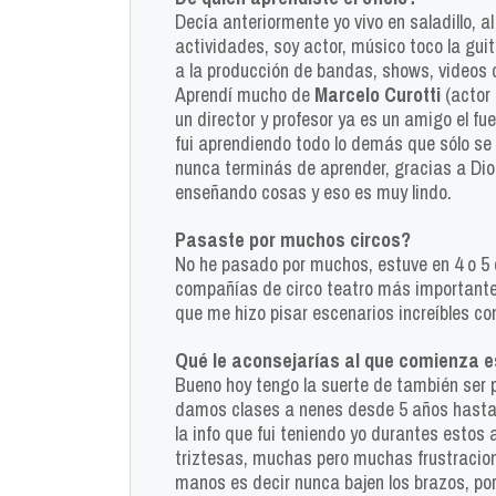
Decía anteriormente yo vivo en saladillo, 
actividades, soy actor, músico toco la gu
a la producción de bandas, shows, videos c
Aprendí mucho de
Marcelo Curotti
(actor 
un director y profesor ya es un amigo el fu
fui aprendiendo todo lo demás que sólo se 
nunca terminás de aprender, gracias a D
enseñando cosas y eso es muy lindo.
Pasaste por muchos circos?
No he pasado por muchos, estuve en 4 o 5 c
compañías de circo teatro más importante
que me hizo pisar escenarios increíbles com
Qué le aconsejarías al que comienza es
Bueno hoy tengo la suerte de también ser p
damos clases a nenes desde 5 años hasta a
la info que fui teniendo yo durantes estos 
triztesas, muchas pero muchas frustracione
manos es decir nunca bajen los brazos, por