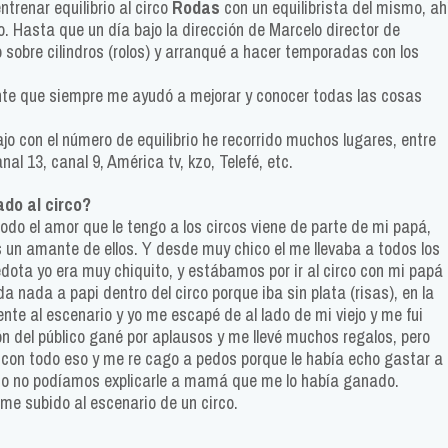
ntrenar equilibrio al circo
Rodas
con un equilibrista del mismo, ah
 Hasta que un día bajo la dirección de Marcelo director de
o sobre cilindros (rolos) y arranqué a hacer temporadas con los
nte que siempre me ayudó a mejorar y conocer todas las cosas
jo con el número de equilibrio he recorrido muchos lugares, entre
al 13, canal 9, América tv, kzo, Telefé, etc.
do al circo?
odo el amor que le tengo a los circos viene de parte de mi papá,
s un amante de ellos. Y desde muy chico el me llevaba a todos los
edota yo era muy chiquito, y estábamos por ir al circo con mi papá
 nada a papi dentro del circo porque iba sin plata (risas), en la
nte al escenario y yo me escapé de al lado de mi viejo y me fui
ón del público gané por aplausos y me llevé muchos regalos, pero
con todo eso y me re cago a pedos porque le había echo gastar a
ado no podíamos explicarle a mamá que me lo había ganado.
me subido al escenario de un circo.