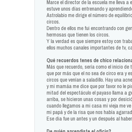
Marce el director de la escuela me lleva a e
estuve unos días entrenando y aprendiendo.
Astrolabio me dirige el número de equilibri
circos.
Dentro de ellos me fui encontrando con ge
hermosas que tienen los circos.
Y la verdad es que siempre estoy con traba
ellos muchos canales importantes de tv, can
Qué recuerdos tenes de chico relaciona
Más que recuerdo, sería como el inicio de t
que por más que el no sea de circo era y e
circos que venían a saladillo. Hay una acn
y mi mamáa me dice que por favor no le pida
mitad del espectáculo el payaso llama a ge
arriba, se hicieron unas cosas y por desici
cuando llegamos a mi casa mi vieja me ve 
mi papá y de la risa que nos había agarr
Ese dia fue un antes y un después al haber
De quién aprendiste el oficio?