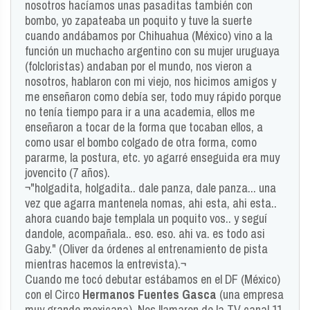
nosotros hacíamos unas pasaditas también con
bombo, yo zapateaba un poquito y tuve la suerte
cuando andábamos por Chihuahua (México) vino a la
función un muchacho argentino con su mujer uruguaya
(folcloristas) andaban por el mundo, nos vieron a
nosotros, hablaron con mi viejo, nos hicimos amigos y
me enseñaron como debía ser, todo muy rápido porque
no tenía tiempo para ir a una academia, ellos me
enseñaron a tocar de la forma que tocaban ellos, a
como usar el bombo colgado de otra forma, como
pararme, la postura, etc. yo agarré enseguida era muy
jovencito (7 años).
¬"holgadita, holgadita.. dale panza, dale panza... una
vez que agarra mantenela nomas, ahi esta, ahi esta..
ahora cuando baje templala un poquito vos.. y seguí
dandole, acompañala.. eso. eso. ahi va. es todo asi
Gaby." (Oliver da órdenes al entrenamiento de pista
mientras hacemos la entrevista).¬
Cuando me tocó debutar estábamos en el DF (México)
con el Circo
Hermanos Fuentes Gasca
(una empresa
muy grande mexicana). Nos llamaron de la TV canal 11