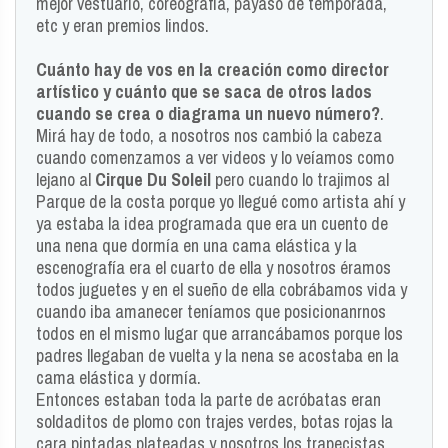
mejor vestuario, coreografía, payaso de temporada,
etc y eran premios lindos.
Cuánto hay de vos en la creación como director
artístico y cuánto que se saca de otros lados
cuando se crea o diagrama un nuevo número?
.
Mirá hay de todo, a nosotros nos cambió la cabeza
cuando comenzamos a ver videos y lo veíamos como
lejano al
Cirque Du Soleil
pero cuando lo trajimos al
Parque de la costa porque yo llegué como artista ahí y
ya estaba la idea programada que era un cuento de
una nena que dormía en una cama elástica y la
escenografía era el cuarto de ella y nosotros éramos
todos juguetes y en el sueño de ella cobrábamos vida y
cuando iba amanecer teníamos que posicionanrnos
todos en el mismo lugar que arrancábamos porque los
padres llegaban de vuelta y la nena se acostaba en la
cama elástica y dormía.
Entonces estaban toda la parte de acróbatas eran
soldaditos de plomo con trajes verdes, botas rojas la
cara pintadas plateadas y nosotros los trapecistas