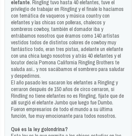
elefante
. Ringling tuvo hasta 40 elefantes, tuve el
privilegio de trabajar en Ringling y el finale lo hacíamos
con temática de vaqueros y música country con
elefantes y las chicas con polleras, chalecos y
sombreros cowboy, también el domador iba y
entrábamos nosotros que éramos como 140 artistas
vestidos todos de distintos colores de cowboy muy
fantástico todo, eran tres pistas, adelante un elefante
con una chica luego nosotros y atrás 40 elefantes y el
locutor decía Pomona California Ringling Brothers te
saluda asi.. y nos sacábamos el sombrero para saludar
y despedirnos.
El año pasado les sacaron los elefantes a Ringling y
cerraron después de 150 años de circo cerraron, si
Rindling no tiene elefantes no es Ringling, fijate que de
allí surgió el elefante Jumbo que luego fue Dumbo.
Fueron empresarios de todo el mundo a su última
función, fue muy emocionante para todos nosotros.
Qué es la ley golondrina?
Esta ley es lo que permite a los chicos estudiar en las