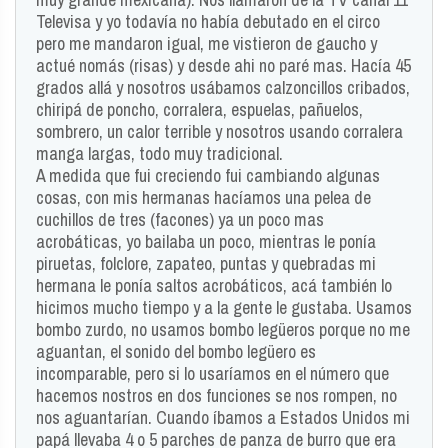
Televisa y yo todavía no había debutado en el circo
pero me mandaron igual, me vistieron de gaucho y
actué nomás (risas) y desde ahi no paré mas. Hacía 45
grados allá y nosotros usábamos calzoncillos cribados,
chiripá de poncho, corralera, espuelas, pañuelos,
sombrero, un calor terrible y nosotros usando corralera
manga largas, todo muy tradicional.
A medida que fui creciendo fui cambiando algunas
cosas, con mis hermanas hacíamos una pelea de
cuchillos de tres (facones) ya un poco mas
acrobáticas, yo bailaba un poco, mientras le ponía
piruetas, folclore, zapateo, puntas y quebradas mi
hermana le ponía saltos acrobáticos, acá también lo
hicimos mucho tiempo y a la gente le gustaba. Usamos
bombo zurdo, no usamos bombo legüeros porque no me
aguantan, el sonido del bombo legüero es
incomparable, pero si lo usaríamos en el número que
hacemos nostros en dos funciones se nos rompen, no
nos aguantarían. Cuando íbamos a Estados Unidos mi
papá llevaba 4 o 5 parches de panza de burro que era