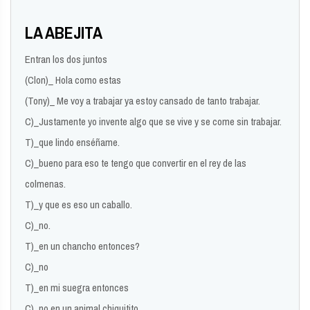
LA ABEJITA
Entran los dos juntos
(Clon)_ Hola como estas
(Tony)_ Me voy a trabajar ya estoy cansado de tanto trabajar.
C)_Justamente yo invente algo que se vive y se come sin trabajar.
T)_que lindo enséñame.
C)_bueno para eso te tengo que convertir en el rey de las
colmenas.
T)_y que es eso un caballo.
C)_no.
T)_en un chancho entonces?
C)_no
T)_en mi suegra entonces
C)_no en un animal chiquitito