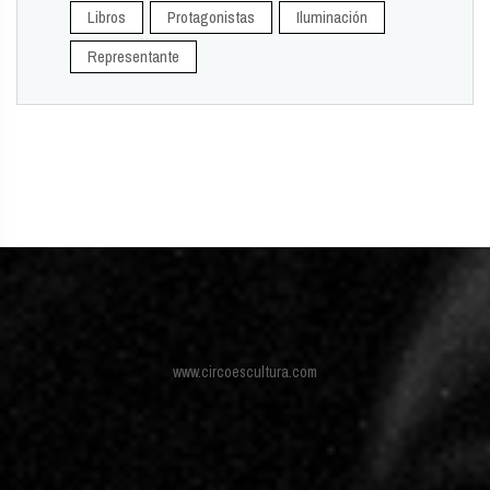
Libros
Protagonistas
Iluminación
Representante
www.circoescultura.com