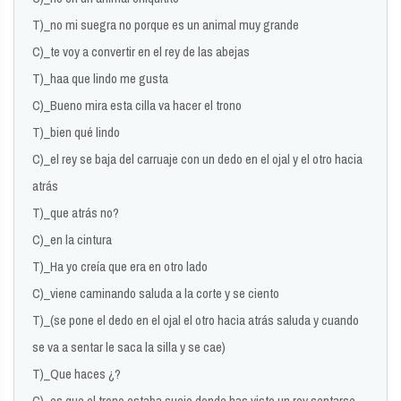
T)_no mi suegra no porque es un animal muy grande
C)_te voy a convertir en el rey de las abejas
T)_haa que lindo me gusta
C)_Bueno mira esta cilla va hacer el trono
T)_bien qué lindo
C)_el rey se baja del carruaje con un dedo en el ojal y el otro hacia
atrás
T)_que atrás no?
C)_en la cintura
T)_Ha yo creía que era en otro lado
C)_viene caminando saluda a la corte y se ciento
T)_(se pone el dedo en el ojal el otro hacia atrás saluda y cuando
se va a sentar le saca la silla y se cae)
T)_Que haces ¿?
C)_es que el trono estaba sucio donde has visto un rey sentarse