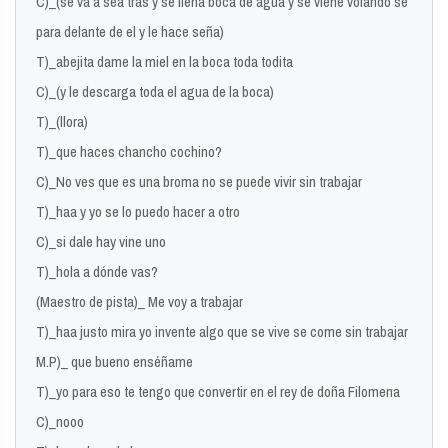
C)_(se va a sea tras y se llena boca de agua y se viene volando se
para delante de el y le hace seña)
T)_abejita dame la miel en la boca toda todita
C)_(y le descarga toda el agua de la boca)
T)_(llora)
T)_que haces chancho cochino?
C)_No ves que es una broma no se puede vivir sin trabajar
T)_haa y yo se lo puedo hacer a otro
C)_si dale hay vine uno
T)_hola a dónde vas?
(Maestro de pista)_ Me voy a trabajar
T)_haa justo mira yo invente algo que se vive se come sin trabajar
M.P)_ que bueno enséñame
T)_yo para eso te tengo que convertir en el rey de doña Filomena
C)_nooo