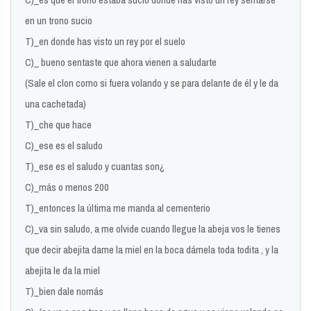
en un trono sucio
T)_en donde has visto un rey por el suelo
C)_ bueno sentaste que ahora vienen a saludarte
(Sale el clon como si fuera volando y se para delante de él y le da
una cachetada)
T)_che que hace
C)_ese es el saludo
T)_ese es el saludo y cuantas son¿
C)_más o menos 200
T)_entonces la última me manda al cementerio
C)_va sin saludo, a me olvide cuando llegue la abeja vos le tienes
que decir abejita dame la miel en la boca dámela toda todita , y la
abejita le da la miel
T)_bien dale nomás