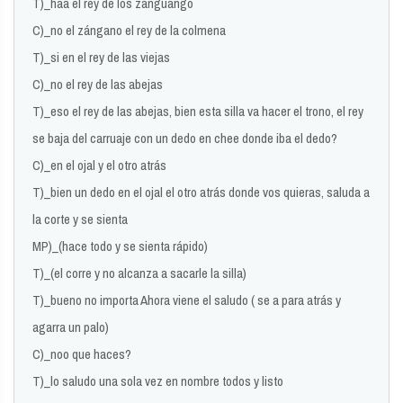
T)_haa el rey de los zanguango
C)_no el zángano el rey de la colmena
T)_si en el rey de las viejas
C)_no el rey de las abejas
T)_eso el rey de las abejas, bien esta silla va hacer el trono, el rey
se baja del carruaje con un dedo en chee donde iba el dedo?
C)_en el ojal y el otro atrás
T)_bien un dedo en el ojal el otro atrás donde vos quieras, saluda a
la corte y se sienta
MP)_(hace todo y se sienta rápido)
T)_(el corre y no alcanza a sacarle la silla)
T)_bueno no importa Ahora viene el saludo ( se a para atrás y
agarra un palo)
C)_noo que haces?
T)_lo saludo una sola vez en nombre todos y listo