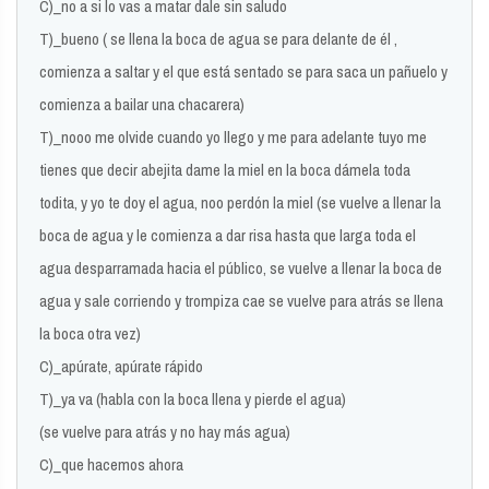
C)_no a si lo vas a matar dale sin saludo
T)_bueno ( se llena la boca de agua se para delante de él ,
comienza a saltar y el que está sentado se para saca un pañuelo y
comienza a bailar una chacarera)
T)_nooo me olvide cuando yo llego y me para adelante tuyo me
tienes que decir abejita dame la miel en la boca dámela toda
todita, y yo te doy el agua, noo perdón la miel (se vuelve a llenar la
boca de agua y le comienza a dar risa hasta que larga toda el
agua desparramada hacia el público, se vuelve a llenar la boca de
agua y sale corriendo y trompiza cae se vuelve para atrás se llena
la boca otra vez)
C)_apúrate, apúrate rápido
T)_ya va (habla con la boca llena y pierde el agua)
(se vuelve para atrás y no hay más agua)
C)_que hacemos ahora